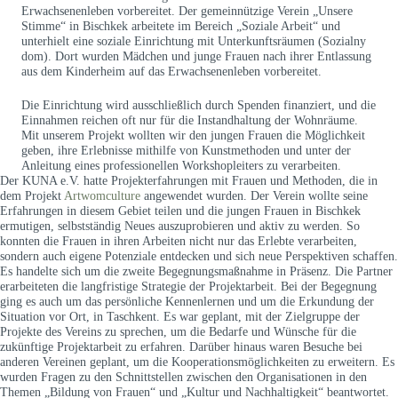
Erwachsenenleben vorbereitet. Der gemeinnützige Verein „Unsere
Stimme“ in Bischkek arbeitete im Bereich „Soziale Arbeit“ und
unterhielt eine soziale Einrichtung mit Unterkunftsräumen (Sozialny
dom). Dort wurden Mädchen und junge Frauen nach ihrer Entlassung
aus dem Kinderheim auf das Erwachsenenleben vorbereitet.
Die Einrichtung wird ausschließlich durch Spenden finanziert, und die
Einnahmen reichen oft nur für die Instandhaltung der Wohnräume.
Mit unserem Projekt wollten wir den jungen Frauen die Möglichkeit
geben, ihre Erlebnisse mithilfe von Kunstmethoden und unter der
Anleitung eines professionellen Workshopleiters zu verarbeiten.
Der KUNA e.V. hatte Projekterfahrungen mit Frauen und Methoden, die in
dem Projekt
Artwomculture
angewendet wurden. Der Verein wollte seine
Erfahrungen in diesem Gebiet teilen und die jungen Frauen in Bischkek
ermutigen, selbstständig Neues auszuprobieren und aktiv zu werden. So
konnten die Frauen in ihren Arbeiten nicht nur das Erlebte verarbeiten,
sondern auch eigene Potenziale entdecken und sich neue Perspektiven schaffen.
Es handelte sich um die zweite Begegnungsmaßnahme in Präsenz. Die Partner
erarbeiteten die langfristige Strategie der Projektarbeit. Bei der Begegnung
ging es auch um das persönliche Kennenlernen und um die Erkundung der
Situation vor Ort, in Taschkent. Es war geplant, mit der Zielgruppe der
Projekte des Vereins zu sprechen, um die Bedarfe und Wünsche für die
zukünftige Projektarbeit zu erfahren. Darüber hinaus waren Besuche bei
anderen Vereinen geplant, um die Kooperationsmöglichkeiten zu erweitern. Es
wurden Fragen zu den Schnittstellen zwischen den Organisationen in den
Themen „Bildung von Frauen“ und „Kultur und Nachhaltigkeit“ beantwortet.