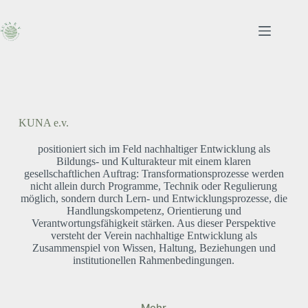
Zum
Inhalt
springen
KUNA e.v.
INT
positioniert sich im Feld nachhaltiger Entwicklung als
w
Bildungs- und Kulturakteur mit einem klaren
Qu
gesellschaftlichen Auftrag: Transformationsprozesse werden
nicht allein durch Programme, Technik oder Regulierung
Res
möglich, sondern durch Lern- und Entwicklungsprozesse, die
nur
Handlungskompetenz, Orientierung und
Glei
Verantwortungsfähigkeit stärken. Aus dieser Perspektive
met
versteht der Verein nachhaltige Entwicklung als
Zusammenspiel von Wissen, Haltung, Beziehungen und
institutionellen Rahmenbedingungen.
Mehr