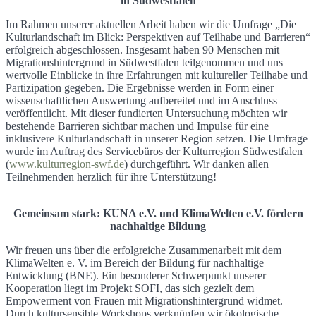
in Südwestfalen
Im Rahmen unserer aktuellen Arbeit haben wir die Umfrage „Die
Kulturlandschaft im Blick: Perspektiven auf Teilhabe und Barrieren“
erfolgreich abgeschlossen. Insgesamt haben 90 Menschen mit
Migrationshintergrund in Südwestfalen teilgenommen und uns
wertvolle Einblicke in ihre Erfahrungen mit kultureller Teilhabe und
Partizipation gegeben. Die Ergebnisse werden in Form einer
wissenschaftlichen Auswertung aufbereitet und im Anschluss
veröffentlicht. Mit dieser fundierten Untersuchung möchten wir
bestehende Barrieren sichtbar machen und Impulse für eine
inklusivere Kulturlandschaft in unserer Region setzen. Die Umfrage
wurde im Auftrag des Servicebüros der Kulturregion Südwestfalen
(
www.kulturregion-swf.de
) durchgeführt. Wir danken allen
Teilnehmenden herzlich für ihre Unterstützung!
Gemeinsam stark: KUNA e.V. und KlimaWelten e.V. fördern
nachhaltige Bildung
Wir freuen uns über die erfolgreiche Zusammenarbeit mit dem
KlimaWelten e. V. im Bereich der Bildung für nachhaltige
Entwicklung (BNE). Ein besonderer Schwerpunkt unserer
Kooperation liegt im Projekt SOFI, das sich gezielt dem
Empowerment von Frauen mit Migrationshintergrund widmet.
Durch kultursensible Workshops verknüpfen wir ökologische