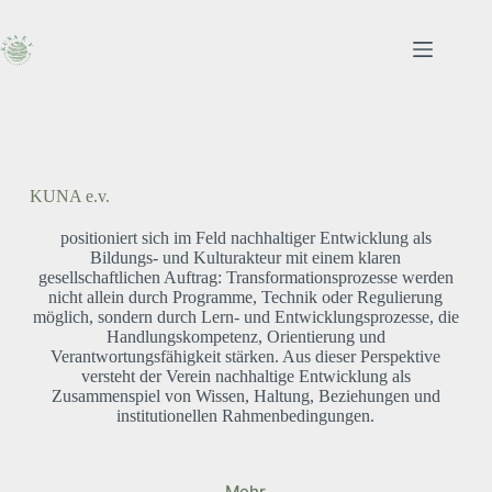
Zum
Inhalt
springen
KUNA e.v.
INT
positioniert sich im Feld nachhaltiger Entwicklung als
w
Bildungs- und Kulturakteur mit einem klaren
Qu
gesellschaftlichen Auftrag: Transformationsprozesse werden
nicht allein durch Programme, Technik oder Regulierung
Res
möglich, sondern durch Lern- und Entwicklungsprozesse, die
nur
Handlungskompetenz, Orientierung und
Glei
Verantwortungsfähigkeit stärken. Aus dieser Perspektive
met
versteht der Verein nachhaltige Entwicklung als
Zusammenspiel von Wissen, Haltung, Beziehungen und
institutionellen Rahmenbedingungen.
Mehr