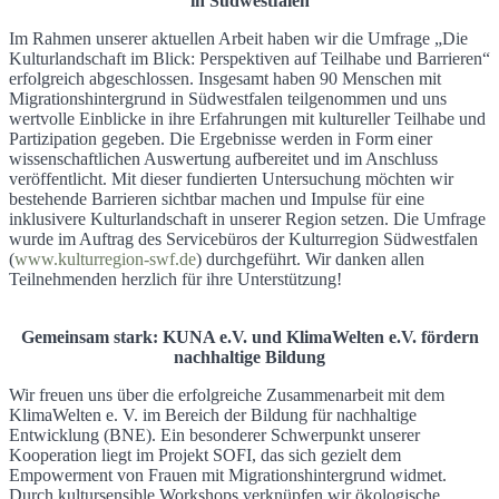
in Südwestfalen
Im Rahmen unserer aktuellen Arbeit haben wir die Umfrage „Die
Kulturlandschaft im Blick: Perspektiven auf Teilhabe und Barrieren“
erfolgreich abgeschlossen. Insgesamt haben 90 Menschen mit
Migrationshintergrund in Südwestfalen teilgenommen und uns
wertvolle Einblicke in ihre Erfahrungen mit kultureller Teilhabe und
Partizipation gegeben. Die Ergebnisse werden in Form einer
wissenschaftlichen Auswertung aufbereitet und im Anschluss
veröffentlicht. Mit dieser fundierten Untersuchung möchten wir
bestehende Barrieren sichtbar machen und Impulse für eine
inklusivere Kulturlandschaft in unserer Region setzen. Die Umfrage
wurde im Auftrag des Servicebüros der Kulturregion Südwestfalen
(
www.kulturregion-swf.de
) durchgeführt. Wir danken allen
Teilnehmenden herzlich für ihre Unterstützung!
Gemeinsam stark: KUNA e.V. und KlimaWelten e.V. fördern
nachhaltige Bildung
Wir freuen uns über die erfolgreiche Zusammenarbeit mit dem
KlimaWelten e. V. im Bereich der Bildung für nachhaltige
Entwicklung (BNE). Ein besonderer Schwerpunkt unserer
Kooperation liegt im Projekt SOFI, das sich gezielt dem
Empowerment von Frauen mit Migrationshintergrund widmet.
Durch kultursensible Workshops verknüpfen wir ökologische